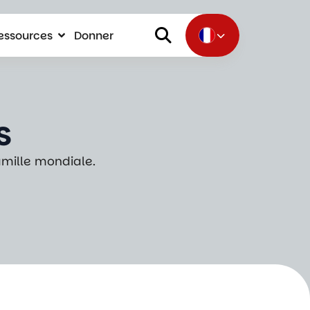
essources
Donner
s
amille mondiale.