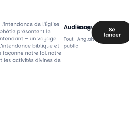
 l’intendance de l’Église
Audience
Langue
Se
ophétie présentent le
lancer
Intendant – un voyage
Tout
Anglais
l’intendance biblique et
public
e façonne notre foi, notre
t les activités divines de