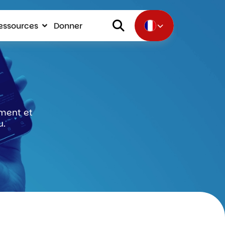
essources
Donner
rment et
u.