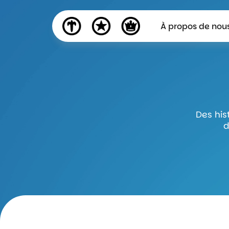
À propos de nou
Des his
d