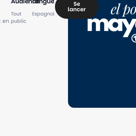
Audience
Langue
Se
lancer
Tout
Espagnol
t en
public