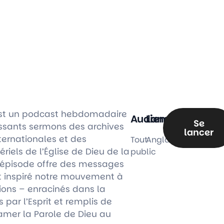
 est un podcast hebdomadaire
Audience
Langue
Se
ssants sermons des archives
lancer
ernationales et des
Tout
Anglais
iels de l’Église de Dieu de la
public
 épisode offre des messages
t inspiré notre mouvement à
ions – enracinés dans la
ts par l’Esprit et remplis de
amer la Parole de Dieu au