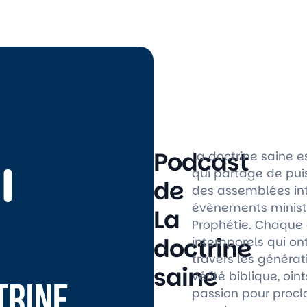
Podcast
La doctrine saine
qui partage de pui
de
des assemblées int
évènements ministér
La
Prophétie. Chaque
doctrine
intemporels qui on
travers les générat
saine
vérité biblique, oin
passion pour procl