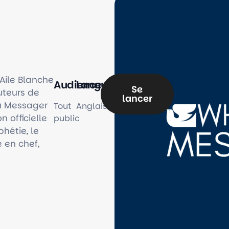
Aile Blanche
Audience
Langue
Se
uteurs de
lancer
u Messager
Tout
Anglais
n officielle
public
phétie, le
 en chef,