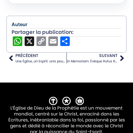
Le thème du camp était « Soyez courageux
», basé sur le texte biblique de Josué 1:9 : «
Ne t’ai-je pas donné cet ordre : Fortifie-toi
Auteur
et prends courage ? Ne t’effraie point et ne
Partager la publication:
WhatsApp
X
Copy
Email
Partager
t’épouvante point, car l’Éternel, ton Dieu, est
Link
avec toi dans tout ce que tu entreprendras.
PRÉCÉDENT
SUIVANT
»
Une Église, un Esprit: unis pour réconcilier
In Memoriam: Évêque Rufus R. Rogers
Sur la base de cet enseignement, les
enfants ont appris que le vrai courage vient
de la confiance en Dieu. Il a été souligné
que le courage ne consiste pas à être
L’Église de Dieu de la Prophétie est un mouvement
intrépide, mais à agir avec foi, en sachant
mondial, centré sur le Christ, enraciné dans les
que Dieu est avec nous et nous soutient
Écritures, inébranlable dans la foi, passionné par les
gens et dédié à réconcilier le monde avec le Christ
toujours.
par la puissance du Saint-Esprit.