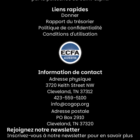
Liens rapides
Pour les leçons bibliques, les enfants étaient
Donner
répartis en quatre groupes d’âge, chacun
Rapport du trésorier
Politique de confidentialité
dirigé par trois enseignants. En plus
Conditions d'utilisation
d’enseigner les leçons, ces enseignants
étaient chargés de s’occuper des enfants et
de les superviser tout au long du camp de
deux jours.
Information de contact
Adresse physique
Les leçons bibliques se sont concentrées sur
3720 Keith Street NW
Cleveland, TN 37312
la vie et les exemples de figures telles que
423-559-5100
David, Esther et Daniel, mettant en lumière
info@cogop.org
le courage dont ils ont fait preuve par
Adresse postale
PO Box 2910
l’obéissance, la foi et la confiance en Dieu
Cleveland, TN 37320
dans des circonstances difficiles. À travers
Rejoignez notre newsletter
Inscrivez-vous à notre newsletter pour en savoir plus
ces histoires, les enfants ont appris que le