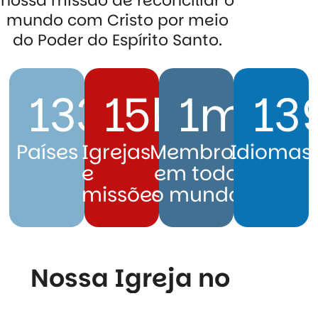
nossa missão de reconciliar o
mundo com Cristo por meio
do Poder do Espírito Santo.
133
15
k
1
m
13
Países
Igrejas
Membros
Idiomas
e
em todo
missões
o mundo
Nossa Igreja no
mundo