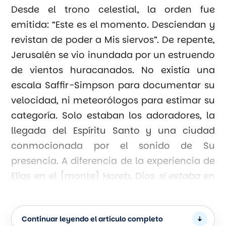
Desde el trono celestial, la orden fue
emitida: “Este es el momento. Desciendan y
revistan de poder a Mis siervos”. De repente,
Jerusalén se vio inundada por un estruendo
de vientos huracanados. No existía una
escala Saffir-Simpson para documentar su
velocidad, ni meteorólogos para estimar su
categoría. Solo estaban los adoradores, la
llegada del Espíritu Santo y una ciudad
conmocionada por el sonido de Su
presencia. A diferencia de la experiencia de
Elías en el [monte] Horeb, Dios
sí estaba
en
ese viento recio. No era un susurro
apacible. Era el Dios Todopoderoso
Continuar leyendo el artículo completo
anunciando a voz en cuello al mundo