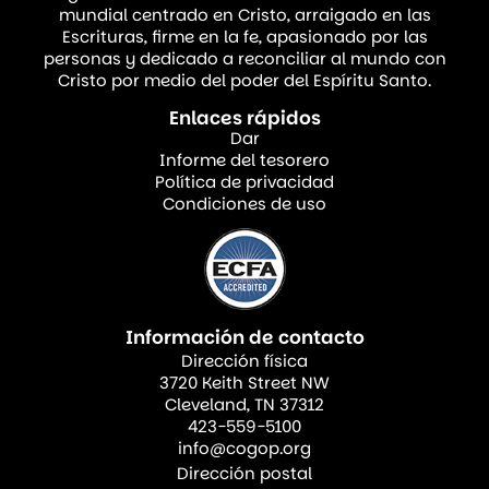
primicias se contaba entre las tradiciones
mundial centrado en Cristo, arraigado en las
Escrituras, firme en la fe, apasionado por las
más antiguas y apreciadas de la ley
personas y dedicado a reconciliar al mundo con
levítica. Esta festividad también llamada la
Cristo por medio del poder del Espíritu Santo.
fiesta de las semanas, tenía lugar justo
Enlaces rápidos
siete semanas y un día después de la
Dar
Informe del tesorero
pascua. Por consiguiente, el mundo griego
Política de privacidad
la llamó Pentecostés que significa
Condiciones de uso
cincuenta días.
Sus orígenes eran agrícolas: una fiesta de
acción de gracias por la cosecha de trigo,
Información de contacto
una ofrenda de adoración de los primeros
Dirección física
3720 Keith Street NW
panes horneados con el primer trigo de la
Cleveland, TN 37312
siega, los cuales se presentaban ante Dios
423-559-5100
info@cogop.org
en el templo de Jerusalén. Era una de las
Dirección postal