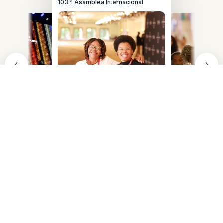
103.ª Asamblea Internacional
Otras 148 mil
15K Comentarios
❤️
👍
😮
personas
Me gusta
Comentarios
Compartir
∞
Infinitas historias. Una sola misión.