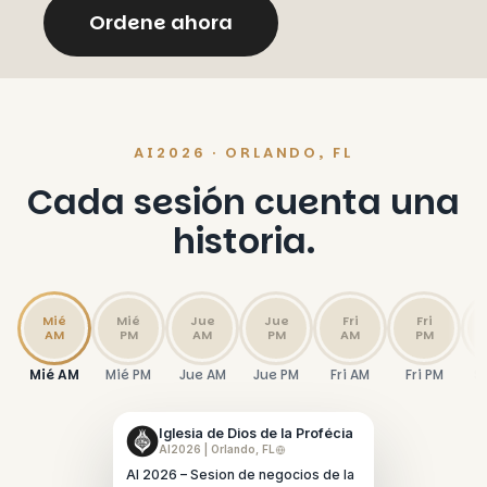
Ordene ahora
AI2026 · ORLANDO, FL
Cada sesión cuenta una
historia.
Mié
Mié
Jue
Jue
Fri
Fri
AM
PM
AM
PM
AM
PM
Mié AM
Mié PM
Jue AM
Jue PM
Fri AM
Fri PM
S
Iglesia de Dios de la Profécia
AI2026 | Orlando, FL
AI 2026 – Sesion de negocios de la