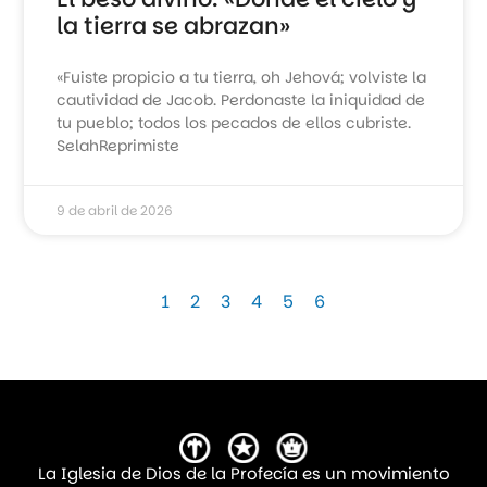
la tierra se abrazan»
«Fuiste propicio a tu tierra, oh Jehová; volviste la
cautividad de Jacob. Perdonaste la iniquidad de
tu pueblo; todos los pecados de ellos cubriste.
SelahReprimiste
9 de abril de 2026
1
2
3
4
5
6
La Iglesia de Dios de la Profecía es un movimiento