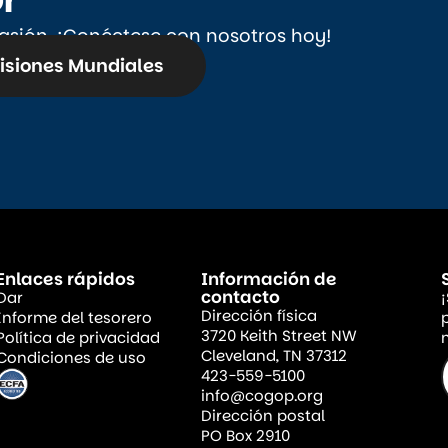
pasión. ¡Conéctese con nosotros hoy!
isiones Mundiales
Enlaces rápidos
Información de
contacto
Dar
Dirección física
Informe del tesorero
3720 Keith Street NW
Política de privacidad
n
Cleveland, TN 37312
Condiciones de uso
423-559-5100
info@cogop.org
Dirección postal
PO Box 2910