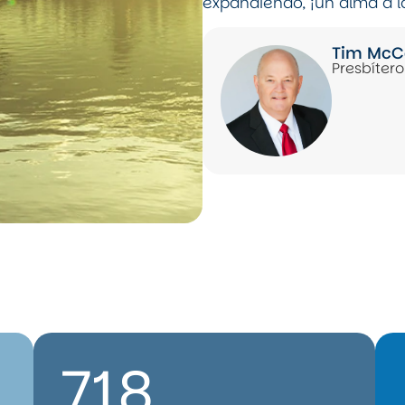
expandiendo, ¡un alma a l
Tim McC
Presbíter
718