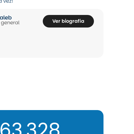
a vez!
aleb
Ver biografía
o general
63,328