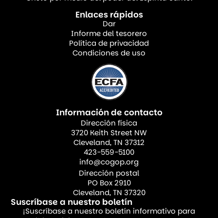
Enlaces rápidos
Para las enseñanzas bíblicas, los niños
Dar
fueron distribuidos en cuatro grupos según
Informe del tesorero
Política de privacidad
sus edades, cada uno conformado por tres
Condiciones de uso
maestras. Además de enseñar las
lecciones, las maestras cuidaron y
acompañaron a los niños durante los dos
días del campamento.
Información de contacto
Dirección física
Las maestras basaron sus enseñanzas en la
3720 Keith Street NW
Cleveland, TN 37312
vida y el ejemplo de personajes como
423-559-5100
David, Esther y Daniel, destacando la
info@cogop.org
valentía que cada uno manifestó a través
Dirección postal
PO Box 2910
de la obediencia, la fe y la confianza en
Cleveland, TN 37320
Dios en medio de circunstancias difíciles. A
Suscríbase a nuestro boletín
¡Suscríbase a nuestro boletín informativo para
través de estas historias, los niños pudieron