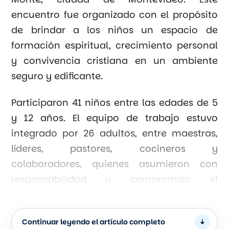
encuentro fue organizado con el propósito
de brindar a los niños un espacio de
formación espiritual, crecimiento personal
y convivencia cristiana en un ambiente
seguro y edificante.
Participaron 41 niños entre las edades de 5
y 12 años. El equipo de trabajo estuvo
integrado por 26 adultos, entre maestras,
líderes, pastores, cocineros y
colaboradores, quienes asumieron con
responsabilidad y compromiso el
desarrollo de cada instancia y actividad del
campamento. También contamos con la
Continuar leyendo el artículo completo
presencia del obispo nacional Marco