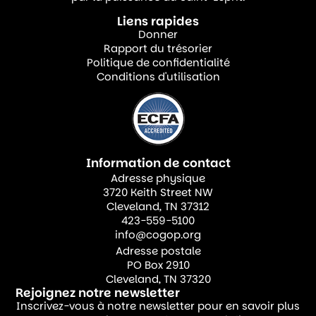
conseillait de terminer d’abord ses études,
Liens rapides
de trouver un emploi décent dans la
Donner
Rapport du trésorier
comptabilité, d’aider sa famille et de
Politique de confidentialité
s’occuper de l’amour plus tard. Je suppose
Conditions d'utilisation
que j’étais un prétendant persévérant, car
après sept ans de fiançailles, nous avons
finalement décidé de nous marier. Nous
nous sommes mariés le 16 décembre 1989.
Information de contact
Adresse physique
Cette année, nous fêterons notre 37e
3720 Keith Street NW
anniversaire de mariage.
Cleveland, TN 37312
423-559-5100
info@cogop.org
J’étais déjà actif dans le ministère de
Adresse postale
l’église lorsque nous nous sommes mariés.
PO Box 2910
Le Seigneur a béni notre mariage en nous
Cleveland, TN 37320
Rejoignez notre newsletter
donnant deux filles et un garçon. J’ai été
Inscrivez-vous à notre newsletter pour en savoir plus