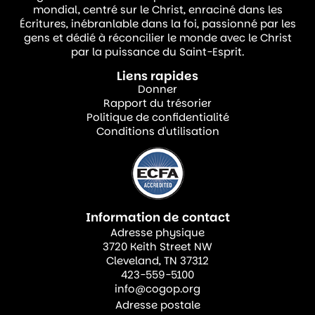
mondial, centré sur le Christ, enraciné dans les
17:21).
Écritures, inébranlable dans la foi, passionné par les
gens et dédié à réconcilier le monde avec le Christ
Jésus lie la crédibilité de notre témoignage
par la puissance du Saint-Esprit.
à la réalité de notre unité. En d’autres
Liens rapides
Donner
termes, la capacité du monde à croire est
Rapport du trésorier
liée à celle de l’Église à vivre comme une
Politique de confidentialité
Conditions d'utilisation
seule personne.
Cette unité n’est pas quelque chose que
nous fabriquons uniquement par l’effort
humain. Les Écritures nous rappellent que
Information de contact
Adresse physique
l’unité est d’abord un don avant d’être une
3720 Keith Street NW
responsabilité. Paul écrit dans Éphésiens 4:3
Cleveland, TN 37312
423-559-5100
que nous devons nous efforcer « de
info@cogop.org
conserver l’unité de l’esprit par le lien de la
Adresse postale