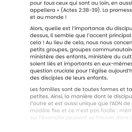
pour
tous
ceux qui sont au loin, en auss
appellera » (Actes 2:38-39). La promess
et au monde !
Alors, quelle est l’importance du discipu
dessus, il semble que l’accent principal 
cela ! Au lieu de cela, nous nous concen
petits groupes, groupes communautaires
ministère des enfants, ministère du cult
soient liés et importants en eux-mêmes,
question cruciale pour l’église aujourd’
des disciples de leurs enfants.
Les familles sont de toutes formes et t
petites. Ainsi, la manière dont le discip
l’autre et est aussi unique que l’ADN de
modèle fixe et ce n’est pas facile ; mêm
sur l’évangile peuvent se trouver dans
L’Église est responsable de venir aux cô
approche au discipulat dans leur foyer