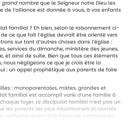
i
grand nombre
que le Seigneur notre Dieu les
e de l’alliance est donnée à vous, à vos enfants
lat familial ? Eh bien, selon le raisonnement ci-
de ce que fait l’église devrait être orienté vers
trons sur tant d’autres choses dans l’église :
, services du dimanche, ministère des jeunes,
e, et ainsi de suite. Bien que tous ces éléments
 nous négligeons ce que je crois être la
hui : un appel prophétique aux parents de faire
ailles : monoparentales, mixtes, grandes et
ulat familial est accompli varie d’une famille à
 chaque foyer. Le discipulat familial n’est pas un
e les parents les plus intentionnels et centrés
 la confusion quant à la façon de commencer.
tés des familles pour les aider à façonner leur
. « Les familles doivent être considérées comme