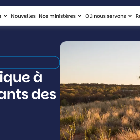
s
Nouvelles
Nos ministères
Où nous servons
R
ique à
fants des