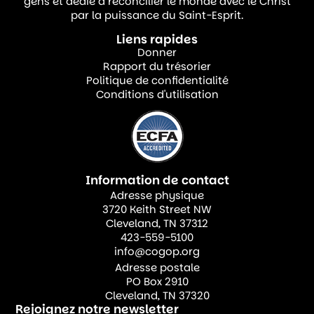
gens et dédié à réconcilier le monde avec le Christ
par la puissance du Saint-Esprit.
Voici comment les églises peuvent mettre
Liens rapides
en place un réseau de prière :
Donner
Rapport du trésorier
Politique de confidentialité
En adoptant un missionnaire –
Conditions d'utilisation
Attribuez à chaque petit groupe, classe
d’école du dimanche ou équipe de
ministère un missionnaire pour lequel
prier régulièrement.
Information de contact
En mettant un accent chaque mois à la
Adresse physique
3720 Keith Street NW
prière pour les missions – Consacrer un
Cleveland, TN 37312
dimanche par mois à la mise en
423-559-5100
info@cogop.org
lumière d’un missionnaire ou d’un
Adresse postale
champ de mission spécifique, en
PO Box 2910
partageant des mises à jour et des
Cleveland, TN 37320
Rejoignez notre newsletter