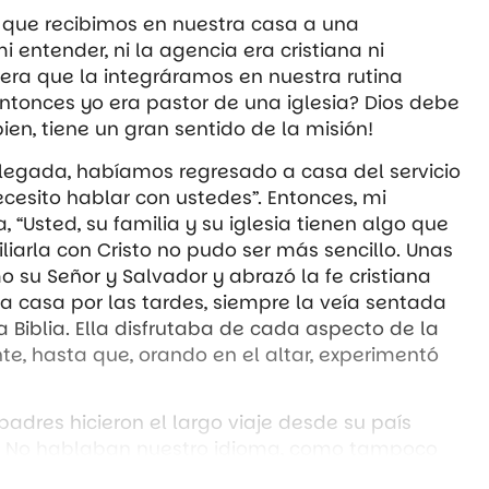
 que recibimos en nuestra casa a una
i entender, ni la agencia era cristiana ni
era que la integráramos en nuestra rutina
 entonces yo era pastor de una iglesia? Dios debe
ien, tiene un gran sentido de la misión!
egada, habíamos regresado a casa del servicio
cesito hablar con ustedes”. Entonces, mi
“Usted, su familia y su iglesia tienen algo que
iliarla con Cristo no pudo ser más sencillo. Unas
su Señor y Salvador y abrazó la fe cristiana
 casa por las tardes, siempre la veía sentada
la Biblia. Ella disfrutaba de cada aspecto de la
nte, hasta que, orando en el altar, experimentó
 padres hicieron el largo viaje desde su país
. No hablaban nuestro idioma, como tampoco
ísimo su visita. Antes de marcharse, el padre le