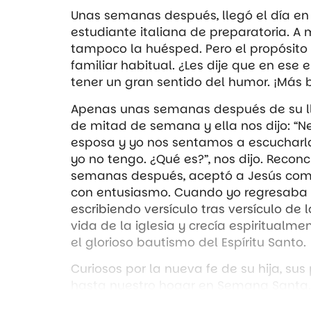
Unas semanas después, llegó el día en
estudiante italiana de preparatoria. A m
tampoco la huésped. Pero el propósito 
familiar habitual. ¿Les dije que en ese
tener un gran sentido del humor. ¡Más b
Apenas unas semanas después de su ll
de mitad de semana y ella nos dijo: “Ne
esposa y yo nos sentamos a escucharla, 
yo no tengo. ¿Qué es?”, nos dijo. Reconc
semanas después, aceptó a Jesús como 
con entusiasmo. Cuando yo regresaba a
escribiendo versículo tras versículo de 
vida de la iglesia y crecía espiritualme
el glorioso bautismo del Espíritu Santo.
Curiosos por la nueva fe de su hija, sus
hasta nuestro hogar en Semana Santa
nosotros el suyo, pero disfrutamos much