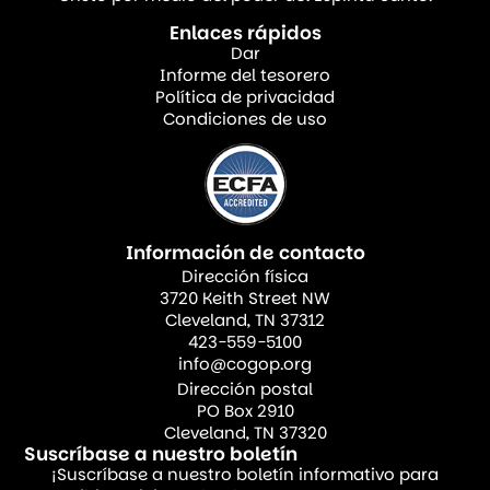
de la espera, sino que replantea la espera a
Enlaces rápidos
Dar
la luz de la fidelidad de Dios. Un corazón
Informe del tesorero
agradecido recuerda Sus misericordias
Política de privacidad
Condiciones de uso
pasadas y dice: “
Bendice, alma mía, a
Jehová, y no olvides ninguno de sus
beneficios
”. (Salmo 103:2) Recordar tiene el
potencial de alimentar la confianza en el
Información de contacto
futuro. De repente, la espera ya no se siente
Dirección física
como un abandono, sino como una
3720 Keith Street NW
anticipación. La gratitud transforma el
Cleveland, TN 37312
423-559-5100
desierto árido en tierra santa, donde
info@cogop.org
nuestra fe se profundiza en lugar de
Dirección postal
PO Box 2910
marchitarse.
Cleveland, TN 37320
Suscríbase a nuestro boletín
Lo cierto es que ya tenemos una promesa
¡Suscríbase a nuestro boletín informativo para