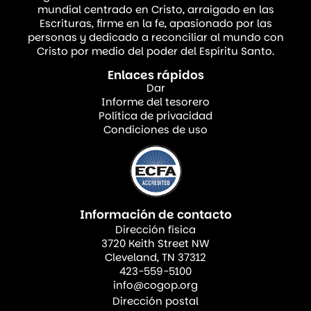
(Jeremías 31:33)
mundial centrado en Cristo, arraigado en las
Escrituras, firme en la fe, apasionado por las
personas y dedicado a reconciliar al mundo con
La anatomía de la manifestación
Cristo por medio del poder del Espíritu Santo.
Enlaces rápidos
Tanto el Sinaí como Pentecostés se
Dar
caracterizaron por muestras
Informe del tesorero
Política de privacidad
sobrenaturales del poder divino. El monte
Condiciones de uso
Sinaí quedó cubierto por una
espesa nube
y
humo
, mientras los
truenos
y el
estruendo
de
trompetas
hacían temblar la tierra.
Éxodo 24:17 dice, “Y la apariencia de la
Información de contacto
gloria de Jehová era como un fuego
Dirección física
abrasador en la cumbre del monte…”
3720 Keith Street NW
Cleveland, TN 37312
423-559-5100
Siglos más tarde, el patrón se repitió:
info@cogop.org
Dirección postal