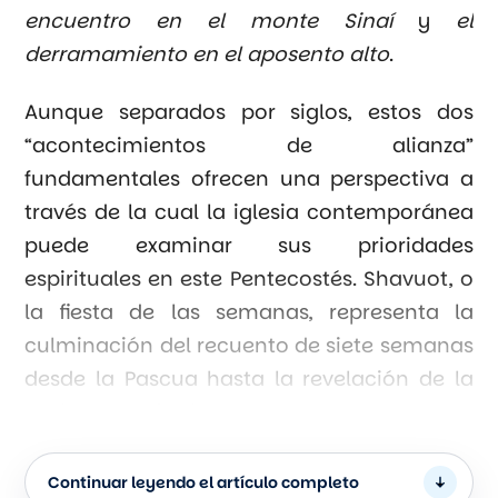
encuentro en el monte Sinaí
y
el
derramamiento en el aposento alto
.
Aunque separados por siglos, estos dos
“acontecimientos de alianza”
fundamentales ofrecen una perspectiva a
través de la cual la iglesia contemporánea
puede examinar sus prioridades
espirituales en este Pentecostés. Shavuot, o
la fiesta de las semanas, representa la
culminación del recuento de siete semanas
desde la Pascua hasta la revelación de la
Torá en el Sinaí, lo que subraya el pacto
formal establecido entre Dios e Israel. Para
el mundo cristiano, este mismo intervalo de
Continuar leyendo el artículo completo