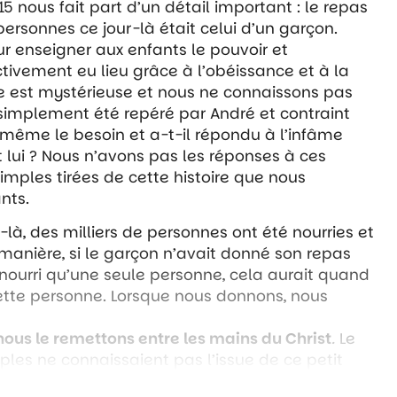
15 nous fait part d’un détail important : le repas
personnes ce jour-là était celui d’un garçon.
ur enseigner aux enfants le pouvoir et
tivement eu lieu grâce à l’obéissance et à la
le est mystérieuse et nous ne connaissons pas
 simplement été repéré par André et contraint
i-même le besoin et a-t-il répondu à l’infâme
t lui ? Nous n’avons pas les réponses à ces
simples tirées de cette histoire que nous
nts.
-là, des milliers de personnes ont été nourries et
anière, si le garçon n’avait donné son repas
 nourri qu’une seule personne, cela aurait quand
tte personne. Lorsque nous donnons, nous
ous le remettons entre les mains du Christ
.
Le
iples ne connaissaient pas l’issue de ce petit
e, c’était offrir à Jésus ce qu’ils avaient.