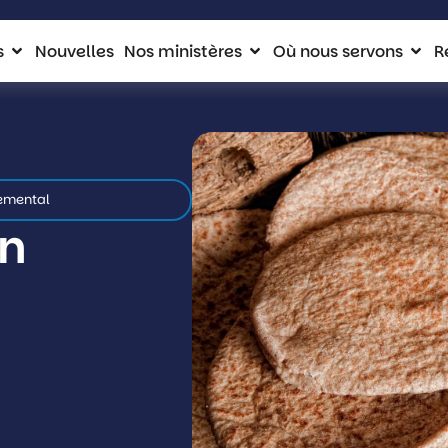
s
Nouvelles
Nos ministères
Où nous servons
R
emental
on