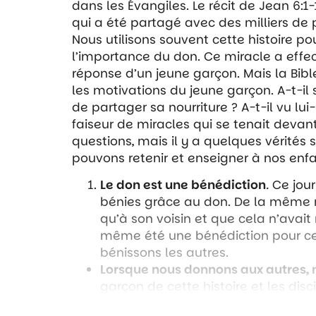
dans les Évangiles. Le récit de Jean 6:1-
qui a été partagé avec des milliers de 
Nous utilisons souvent cette histoire po
l’importance du don. Ce miracle a effec
réponse d’un jeune garçon. Mais la Bib
les motivations du jeune garçon. A-t-il
de partager sa nourriture ? A-t-il vu lu
faiseur de miracles qui se tenait devan
questions, mais il y a quelques vérités 
pouvons retenir et enseigner à nos enfa
Le don est une bénédiction
.
Ce jour
bénies grâce au don. De la même m
qu’à son voisin et que cela n’avait
même été une bénédiction pour ce
bénissons les autres.
Lorsque nous donnons aux autres, n
garçon de cette histoire et les disc
déjeuner. Tout ce qu’ils savaient fair