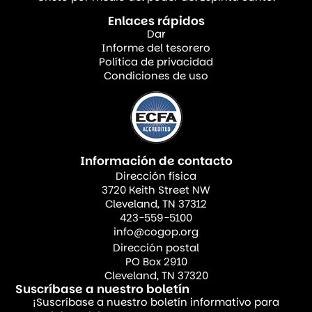
acompañada por Su ministerio hacia los
Enlaces rápidos
pobres y marginados. En Lucas 4:18, Jesús
Dar
Informe del tesorero
declaró: “El Espíritu del Señor está sobre
Política de privacidad
mí…” Esta unción le dio poder para
Condiciones de uso
proclamar las buenas nuevas a los pobres,
pero también lo ungió para proclamar
libertad, sanidad y liberación a los
oprimidos. La unción de Jesús no se limitó
Información de contacto
Dirección física
al ámbito espiritual únicamente, incluyó
3720 Keith Street NW
todos los aspectos de Su ministerio
Cleveland, TN 37312
423-559-5100
práctico.
info@cogop.org
Dirección postal
La iglesia primitiva siguió Su ejemplo. En
PO Box 2910
Hechos 6, leemos que los apóstoles
Cleveland, TN 37320
Suscríbase a nuestro boletín
atendieron el descuido que había hacia las
¡Suscríbase a nuestro boletín informativo para