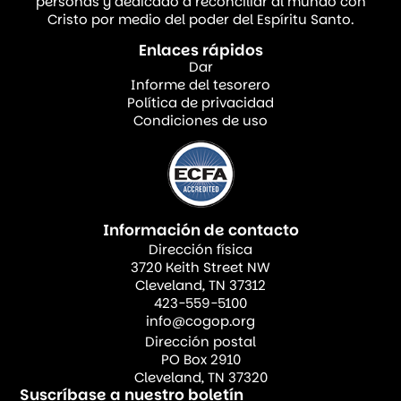
plataformas en línea.
personas y dedicado a reconciliar al mundo con
Cristo por medio del poder del Espíritu Santo.
Ucrania
Enlaces rápidos
Dar
Informe del tesorero
Este verano, la directora nacional de
Política de privacidad
Condiciones de uso
jóvenes, Irina y su esposo, junto con un
gran equipo organizaron con éxito un
campamento de jóvenes con una
asistencia de más de setenta personas. A
Información de contacto
pesar de las difíciles condiciones de viaje
Dirección física
provocadas por la guerra, incluyendo
3720 Keith Street NW
carreteras dañadas y las constantes alertas
Cleveland, TN 37312
423-559-5100
de bombardeos, el Señor nos guardó.
info@cogop.org
Servimos a un Dios que es siempre fiel. Los
Dirección postal
PO Box 2910
jóvenes llegaron, durmieron en tiendas de
Cleveland, TN 37320
campañas, hicieron manualidades y
Suscríbase a nuestro boletín