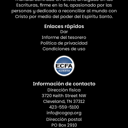
iglesia se adentra en estos momentos con
Escrituras, firme en la fe, apasionado por las
personas y dedicado a reconciliar al mundo con
intencionalidad, compasión y excelencia,
Cristo por medio del poder del Espíritu Santo.
refleja el corazón mismo de Dios.
Enlaces rápidos
Dar
Por qué son importantes estos momentos
Informe del tesorero
Política de privacidad
Condiciones de uso
El ministerio cristiano siempre ha sido
encarnacional. Cuando Jesús vino al
mundo, entró en los ritmos ordinarios de la
vida humana, como el nacimiento, las
Información de contacto
relaciones familiares, las comidas, la
Dirección física
enfermedad, el dolor y la muerte. Los
3720 Keith Street NW
Cleveland, TN 37312
teólogos y los clínicos eclesiásticos se
423-559-5100
refieren a esto como el “ministerio de la
info@cogop.org
Dirección postal
presencia”, la voluntad de estar con las
PO Box 2910