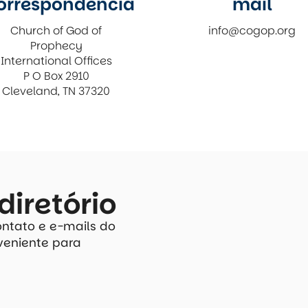
orrespondência
mail
Church of God of
info@cogop.org
Prophecy
International Offices
P O Box 2910
Cleveland, TN 37320
diretório
ontato e e-mails do
nveniente para